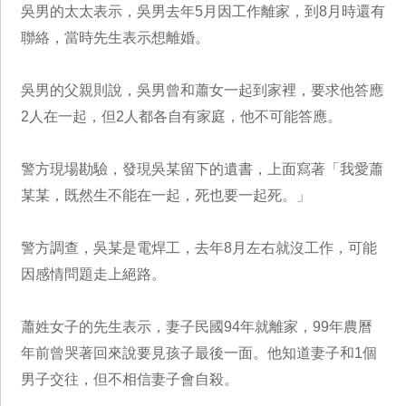
吳男的太太表示，吳男去年5月因工作離家，到8月時還有
聯絡，當時先生表示想離婚。
吳男的父親則說，吳男曾和蕭女一起到家裡，要求他答應
2人在一起，但2人都各自有家庭，他不可能答應。
警方現場勘驗，發現吳某留下的遺書，上面寫著「我愛蕭
某某，既然生不能在一起，死也要一起死。」
警方調查，吳某是電焊工，去年8月左右就沒工作，可能
因感情問題走上絕路。
蕭姓女子的先生表示，妻子民國94年就離家，99年農曆
年前曾哭著回來說要見孩子最後一面。他知道妻子和1個
男子交往，但不相信妻子會自殺。