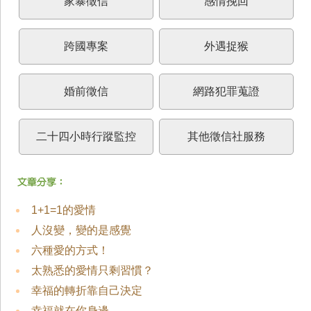
家暴徵信
感情挽回
跨國專案
外遇捉猴
婚前徵信
網路犯罪蒐證
二十四小時行蹤監控
其他徵信社服務
1+1=1的愛情
人沒變，變的是感覺
六種愛的方式！
太熟悉的愛情只剩習慣？
幸福的轉折靠自己決定
幸福就在你身邊