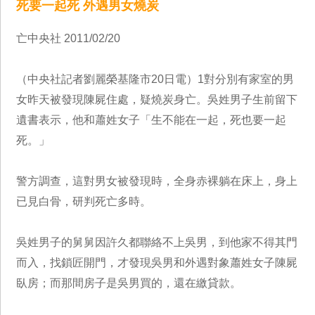
死要一起死 外遇男女燒炭
亡中央社 2011/02/20
（中央社記者劉麗榮基隆市20日電）1對分別有家室的男
女昨天被發現陳屍住處，疑燒炭身亡。吳姓男子生前留下
遺書表示，他和蕭姓女子「生不能在一起，死也要一起
死。」
警方調查，這對男女被發現時，全身赤裸躺在床上，身上
已見白骨，研判死亡多時。
吳姓男子的舅舅因許久都聯絡不上吳男，到他家不得其門
而入，找鎖匠開門，才發現吳男和外遇對象蕭姓女子陳屍
臥房；而那間房子是吳男買的，還在繳貸款。