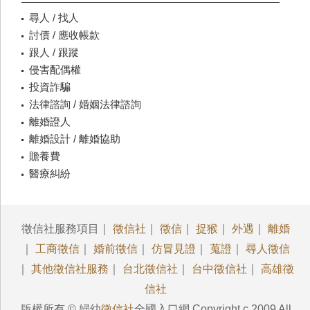
尋人 / 找人
討債 / 應收帳款
跟人 / 跟蹤
侵害配偶權
投資詐騙
法律諮詢 / 婚姻法律諮詢
離婚證人
離婚設計 / 離婚協助
贍養費
醫療糾紛
徵信社服務項目｜
徵信社
｜
徵信
｜
捉猴
｜
外遇
｜
離婚
｜
工商徵信
｜
婚前徵信
｜
仿冒見證
｜
蒐證
｜
尋人徵信
｜
其他徵信社服務
｜
台北徵信社
｜
台中徵信社
｜
高雄徵
信社
版權所有 © 婦幼
徵信社
全國入口網 Copyright c 2009 All