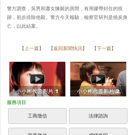
警方調查，吳男和蕭女陳屍的房間，有用膠帶封住的痕
跡，初步排除他殺。警方今天報驗，檢察官研判是燒炭身
亡，以此結案。
【
上一篇
】 【
返回新聞快訊
】 【
下一篇
】
工商徵信
法律諮詢