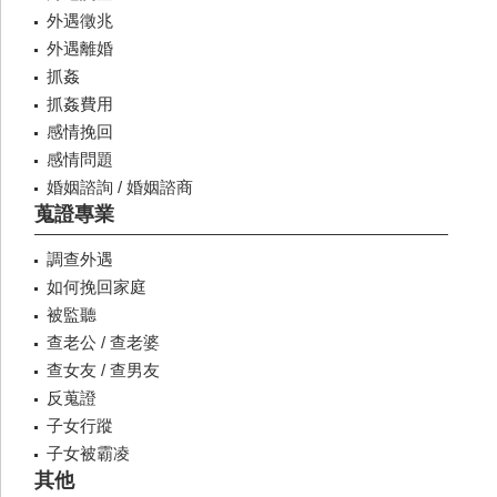
外遇徵兆
外遇離婚
抓姦
抓姦費用
感情挽回
感情問題
婚姻諮詢 / 婚姻諮商
蒐證專業
調查外遇
如何挽回家庭
被監聽
查老公 / 查老婆
查女友 / 查男友
反蒐證
子女行蹤
子女被霸凌
其他