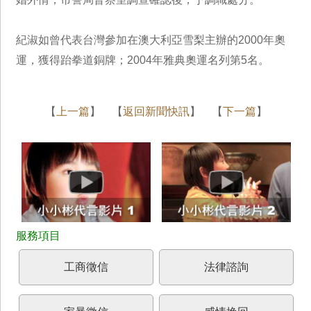
紀淑如曾代表台灣參加在澳大利亞雪梨主辦的2000年奧
運，獲得跆拳道銅牌；2004年雅典奧運名列第5名。
【
上一篇
】 【
返回新聞快訊
】 【
下一篇
】
工商徵信
法律諮詢