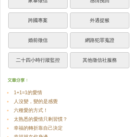
家暴徵信
感情挽回
跨國專案
外遇捉猴
婚前徵信
網路犯罪蒐證
二十四小時行蹤監控
其他徵信社服務
1+1=1的愛情
人沒變，變的是感覺
六種愛的方式！
太熟悉的愛情只剩習慣？
幸福的轉折靠自己決定
幸福就在你身邊