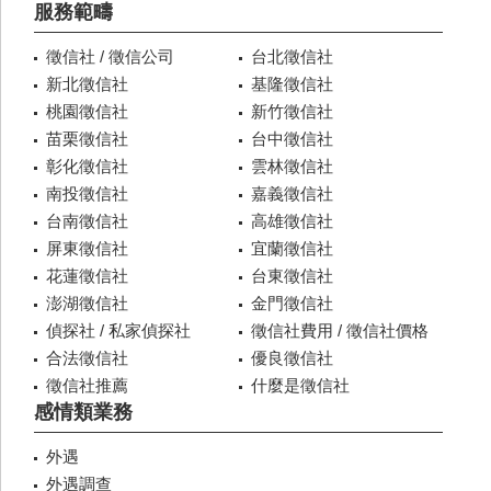
服務範疇
徵信社 / 徵信公司
台北徵信社
新北徵信社
基隆徵信社
桃園徵信社
新竹徵信社
苗栗徵信社
台中徵信社
彰化徵信社
雲林徵信社
南投徵信社
嘉義徵信社
台南徵信社
高雄徵信社
屏東徵信社
宜蘭徵信社
花蓮徵信社
台東徵信社
澎湖徵信社
金門徵信社
偵探社 / 私家偵探社
徵信社費用 / 徵信社價格
合法徵信社
優良徵信社
徵信社推薦
什麼是徵信社
感情類業務
外遇
外遇調查