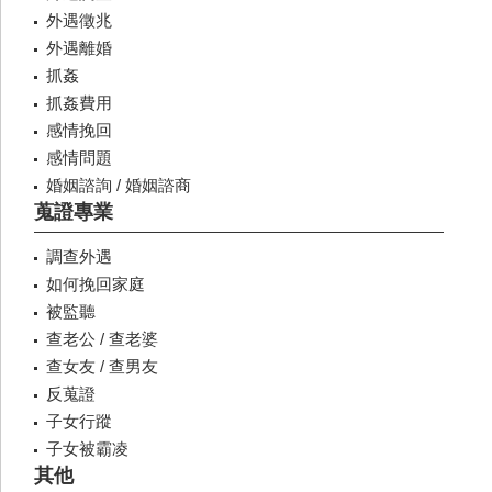
外遇徵兆
外遇離婚
抓姦
抓姦費用
感情挽回
感情問題
婚姻諮詢 / 婚姻諮商
蒐證專業
調查外遇
如何挽回家庭
被監聽
查老公 / 查老婆
查女友 / 查男友
反蒐證
子女行蹤
子女被霸凌
其他