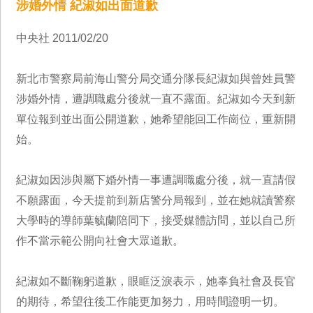
涉婚外情 紀淑如出面道歉
中央社 2011/02/20
新北市警察局前海山警分局交通分隊長紀淑如與曾姓員警
涉婚外情，遭調職處分後就一直不露面。紀淑如今天到新
單位報到並出面公開道歉，她希望能回工作崗位，重新開
始。
紀淑如因涉與屬下婚外情一事遭調職處分後，就一直請假
不願露面，今天提前到新店警分局報到，並在她就讀警察
大學時的導師葉毓蘭陪同下，接受媒體訪問，並以自己所
作不當示範公開向社會大眾道歉。
紀淑如不斷鞠躬道歉，眼眶泛淚表示，她辜負社會及長官
的期待，希望往後工作能更加努力，用時間證明一切。