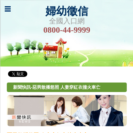
婦幼徵信
全國入口網
0800-44-9999
新聞快訊-惡男散播慾照 人妻穿紅衣撞火車亡