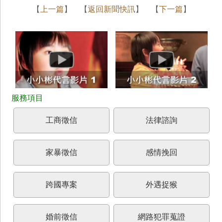
【
上一篇
】 【
返回新聞快訊
】 【
下一篇
】
工商徵信
法律諮詢
家暴徵信
感情挽回
跨國專案
外遇捉猴
婚前徵信
網路犯罪蒐證