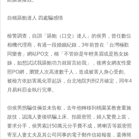
自稱舔鮑達人 四處騙感情
檢警調查，自詡「舔鮑（口交）達人」的侯男，曾任數位
相機代理商，有過一段婚姻紀錄，3年前曾在「台灣極歡
同樂會」網站PO文，稱「不管妳是年輕美眉或是熟女姊
姊，如想試試我舔鮑功力就留言給我」，後將女網友性愛
照PO網，瀏覽人次高達數千人，造成被害人身心受創。
被檢方依妨害風化罪起訴，台北地院判刑2月確定，同年4
月易科罰金執行完畢。
但侯男拐騙伎倆並未告歇，去年他轉移到桃園某教會重施
故技，認識人妻後哄騙上床、拍親密照，婦人驚覺上當，
要求分手，侯男索討50萬元分手費不成，將喇舌等親密照
寄至人妻丈夫及其公司同事的電子郵件信箱報復，還傳簡