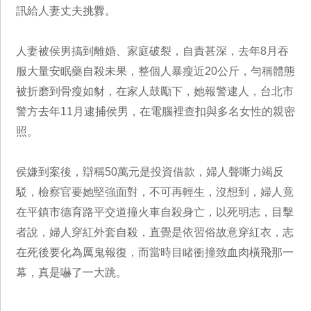
訊給人妻丈夫挑釁。
人妻被侯男搞到離婚、家庭破裂，自責甚深，去年8月吞
服大量安眠藥自殺未果，整個人暴瘦近20公斤，勻稱體態
被折磨到骨瘦如豺，在家人鼓勵下，她報警逮人，台北市
警方去年11月逮捕侯男，在電腦裡查扣與多名女性的親密
照。
侯嫌到案後，辯稱50萬元是投資借款，婦人聲嘶力竭反
駁，檢察官要她堅強面對，不可再輕生，沒想到，婦人竟
在平鎮市德育路平交道撞火車自殺身亡，以死明志，目擊
者說，婦人穿紅外套自殺，直覺是依習俗故意穿紅衣，志
在死後要化為厲鬼報復，而當時目睹衝撞致血肉橫飛那一
幕，真是嚇了一大跳。