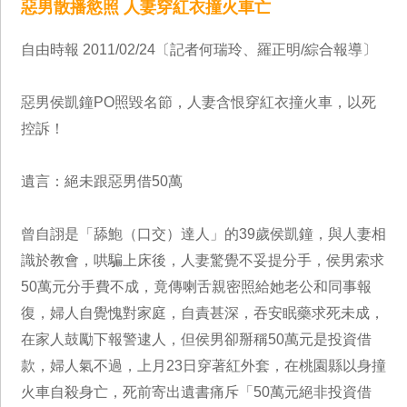
惡男散播慾照 人妻穿紅衣撞火車亡
自由時報 2011/02/24〔記者何瑞玲、羅正明/綜合報導〕
惡男侯凱鐘PO照毀名節，人妻含恨穿紅衣撞火車，以死
控訴！
遺言：絕未跟惡男借50萬
曾自詡是「舔鮑（口交）達人」的39歲侯凱鐘，與人妻相
識於教會，哄騙上床後，人妻驚覺不妥提分手，侯男索求
50萬元分手費不成，竟傳喇舌親密照給她老公和同事報
復，婦人自覺愧對家庭，自責甚深，吞安眠藥求死未成，
在家人鼓勵下報警逮人，但侯男卻掰稱50萬元是投資借
款，婦人氣不過，上月23日穿著紅外套，在桃園縣以身撞
火車自殺身亡，死前寄出遺書痛斥「50萬元絕非投資借