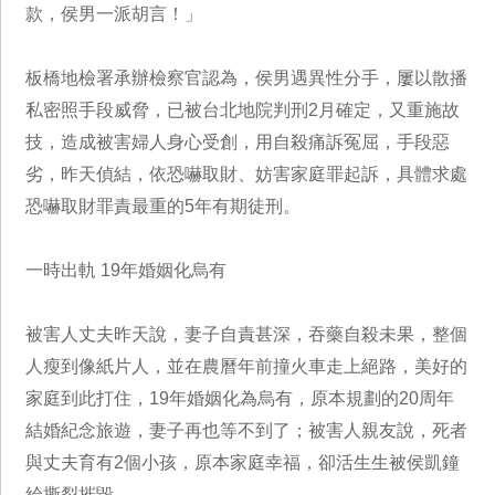
款，侯男一派胡言！」
板橋地檢署承辦檢察官認為，侯男遇異性分手，屢以散播
私密照手段威脅，已被台北地院判刑2月確定，又重施故
技，造成被害婦人身心受創，用自殺痛訴冤屈，手段惡
劣，昨天偵結，依恐嚇取財、妨害家庭罪起訴，具體求處
恐嚇取財罪責最重的5年有期徒刑。
一時出軌 19年婚姻化烏有
被害人丈夫昨天說，妻子自責甚深，吞藥自殺未果，整個
人瘦到像紙片人，並在農曆年前撞火車走上絕路，美好的
家庭到此打住，19年婚姻化為烏有，原本規劃的20周年
結婚紀念旅遊，妻子再也等不到了；被害人親友說，死者
與丈夫育有2個小孩，原本家庭幸福，卻活生生被侯凱鐘
給撕裂摧毀。