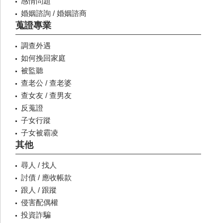
感情問題
婚姻諮詢 / 婚姻諮商
蒐證專業
調查外遇
如何挽回家庭
被監聽
查老公 / 查老婆
查女友 / 查男友
反蒐證
子女行蹤
子女被霸凌
其他
尋人 / 找人
討債 / 應收帳款
跟人 / 跟蹤
侵害配偶權
投資詐騙