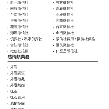
彰化徵信社
雲林徵信社
南投徵信社
嘉義徵信社
台南徵信社
高雄徵信社
屏東徵信社
宜蘭徵信社
花蓮徵信社
台東徵信社
澎湖徵信社
金門徵信社
偵探社 / 私家偵探社
徵信社費用 / 徵信社價格
合法徵信社
優良徵信社
徵信社推薦
什麼是徵信社
感情類業務
外遇
外遇調查
外遇徵兆
外遇離婚
抓姦
抓姦費用
感情挽回