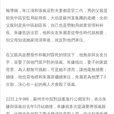
報導稱，朱江濤和張嵐這對夫妻都是官二代，男的父親是
前吳中區安監局副局長，大伯是蘇州某集團的老總；女的
父親則是吳中區副區長，自己也是勞動局就業管理科科
長。朱嫌告訴法官，他和女友朱麗君從學生時代就相愛，
但父母知道她家境清寒後，就反對他們來往。
在父親高血壓發作和氣到昏死的情況下，他無奈與女友分
手，並娶了與他門當戶對的張嵐。朱嫌指出，妻子的家庭
背景、為人都無可挑剔，可是她不漂亮，讓他毫無感覺；
婚後，他也背地裡和朱麗君繼續來往，朱麗君為他墮了3
次胎，決心在一起的兩人才會殺了張嵐。
22日上午9時，蘇州市中院對該案進行公開宣判，表示朱
嫌與張嵐自去年5月結婚後，朱嫌就多次提議要將張嵐殺
害，結婚半年就殺了妻子構成故意殺人罪，依法判處朱嫌