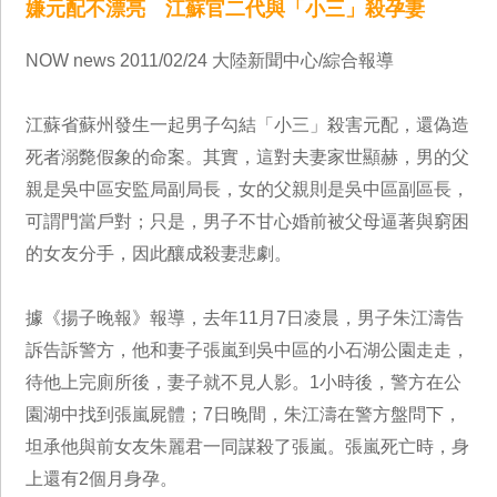
嫌元配不漂亮 江蘇官二代與「小三」殺孕妻
NOW news 2011/02/24 大陸新聞中心/綜合報導
江蘇省蘇州發生一起男子勾結「小三」殺害元配，還偽造
死者溺斃假象的命案。其實，這對夫妻家世顯赫，男的父
親是吳中區安監局副局長，女的父親則是吳中區副區長，
可謂門當戶對；只是，男子不甘心婚前被父母逼著與窮困
的女友分手，因此釀成殺妻悲劇。
據《揚子晚報》報導，去年11月7日凌晨，男子朱江濤告
訴告訴警方，他和妻子張嵐到吳中區的小石湖公園走走，
待他上完廁所後，妻子就不見人影。1小時後，警方在公
園湖中找到張嵐屍體；7日晚間，朱江濤在警方盤問下，
坦承他與前女友朱麗君一同謀殺了張嵐。張嵐死亡時，身
上還有2個月身孕。