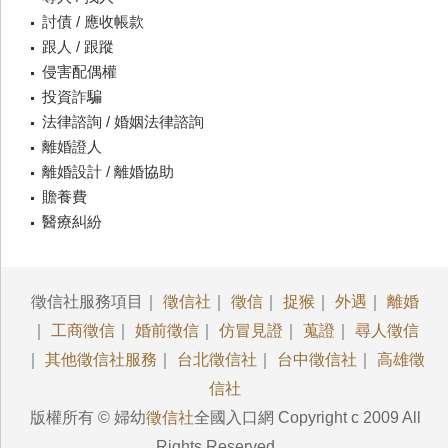
討債 / 應收帳款
跟人 / 跟蹤
侵害配偶權
投資詐騙
法律諮詢 / 婚姻法律諮詢
離婚證人
離婚設計 / 離婚協助
贍養費
醫療糾紛
徵信社服務項目｜
徵信社
｜
徵信
｜
捉猴
｜
外遇
｜
離婚
｜
工商徵信
｜
婚前徵信
｜
仿冒見證
｜
蒐證
｜
尋人徵信
｜
其他徵信社服務
｜
台北徵信社
｜
台中徵信社
｜
高雄徵
信社
版權所有 © 婦幼
徵信社
全國入口網 Copyright c 2009 All
Rights Reserved.