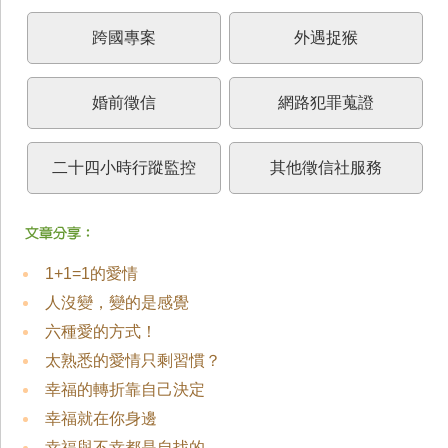
跨國專案
外遇捉猴
婚前徵信
網路犯罪蒐證
二十四小時行蹤監控
其他徵信社服務
1+1=1的愛情
人沒變，變的是感覺
六種愛的方式！
太熟悉的愛情只剩習慣？
幸福的轉折靠自己決定
幸福就在你身邊
幸福與不幸都是自找的