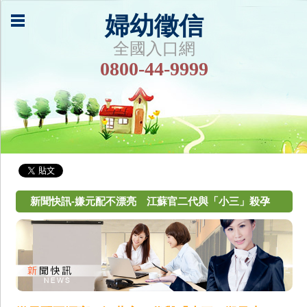
婦幼徵信
全國入口網
0800-44-9999
新聞快訊-嫌元配不漂亮 江蘇官二代與「小三」殺孕
妻