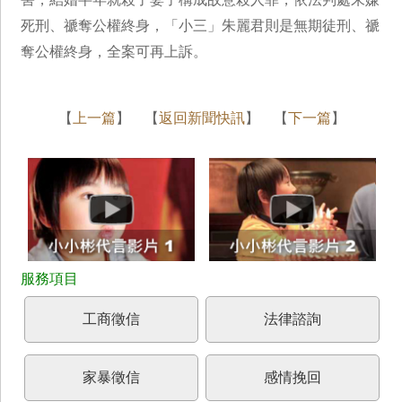
死刑、禠奪公權終身，「小三」朱麗君則是無期徒刑、禠
奪公權終身，全案可再上訴。
【
上一篇
】 【
返回新聞快訊
】 【
下一篇
】
工商徵信
法律諮詢
家暴徵信
感情挽回