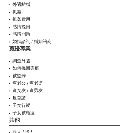
外遇離婚
抓姦
抓姦費用
感情挽回
感情問題
婚姻諮詢 / 婚姻諮商
蒐證專業
調查外遇
如何挽回家庭
被監聽
查老公 / 查老婆
查女友 / 查男友
反蒐證
子女行蹤
子女被霸凌
其他
尋人 / 找人