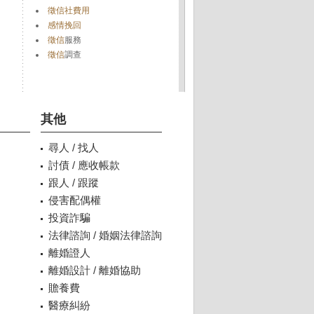
徵信社費用
感情挽回
徵信
服務
徵信
調查
其他
尋人 / 找人
討債 / 應收帳款
跟人 / 跟蹤
侵害配偶權
投資詐騙
法律諮詢 / 婚姻法律諮詢
離婚證人
離婚設計 / 離婚協助
贍養費
醫療糾紛