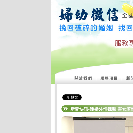
關於我們
｜
服務項目
｜
新
新聞快訊-洩婚外情裸照 害女羞