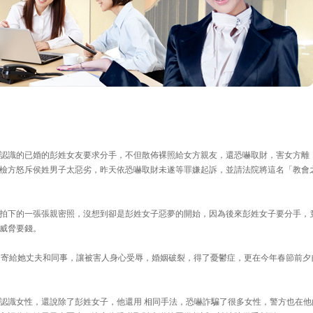
認識的已婚的彭姓女友要求分手，不但散佈裸照給女方親友，還恐嚇取財，害女方離
檢方怒斥侯姓男子太惡劣，昨天依恐嚇取財未遂等罪嫌起訴，並請法院將這名「教會
拍下的一張張親密照，沒想到卻是彭姓女子惡夢的開始，因為後來彭姓女子要分手，
威脅要錢。
還寄給她丈夫和同事，讓被害人身心受辱，婚姻破裂，得了憂鬱症，更在今年春節前夕
認識女性，還說除了彭姓女子，他還用 相同手法，恐嚇詐騙了很多女性，警方也在他