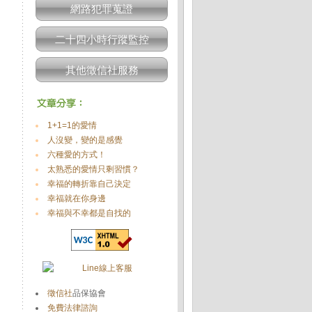
網路犯罪蒐證
二十四小時行蹤監控
其他徵信社服務
1+1=1的愛情
人沒變，變的是感覺
六種愛的方式！
太熟悉的愛情只剩習慣？
幸福的轉折靠自己決定
幸福就在你身邊
幸福與不幸都是自找的
徵信社
品保協會
免費法律諮詢