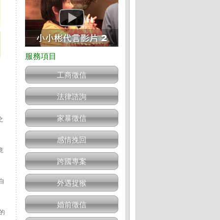
工商徵信
法律諮詢
家暴徵信
之
感情挽回
竟
跨國專案
自
外遇捉猴
婚前徵信
的