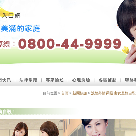
聞快訊
｜
法律常識
｜
專家論述
｜
心理測驗
｜
各區據點
｜
聯絡
目前位置 >
首頁
>
新聞快訊
>
洩婚外情裸照 害女羞愧自殺
愧自殺！