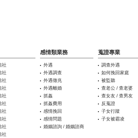
感情類業務
蒐證專業
信社
外遇
調查外遇
信社
外遇調查
如何挽回家庭
信社
外遇徵兆
被監聽
信社
外遇離婚
查老公 / 查老婆
信社
抓姦
查女友 / 查男友
信社
抓姦費用
反蒐證
信社
感情挽回
子女行蹤
信社
感情問題
子女被霸凌
信社
婚姻諮詢 / 婚姻諮商
信社