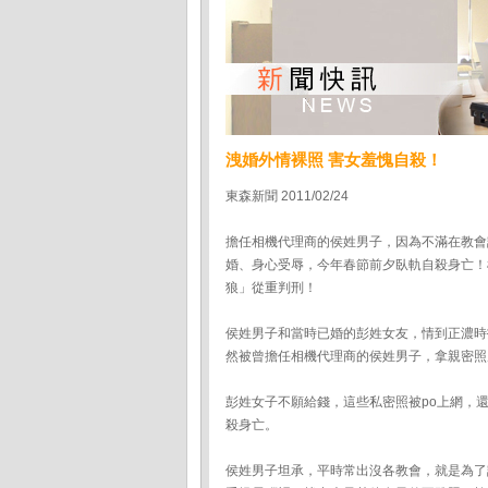
洩婚外情裸照 害女羞愧自殺！
東森新聞 2011/02/24
擔任相機代理商的侯姓男子，因為不滿在教會
婚、身心受辱，今年春節前夕臥軌自殺身亡！
狼」從重判刑！
侯姓男子和當時已婚的彭姓女友，情到正濃時
然被曾擔任相機代理商的侯姓男子，拿親密照
彭姓女子不願給錢，這些私密照被po上網，
殺身亡。
侯姓男子坦承，平時常出沒各教會，就是為了