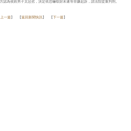
方認為侯姓男子太惡劣，決定依恐嚇取財未遂等罪嫌起訴，請法院從重判刑。
【
上一篇
】 【
返回新聞快訊
】 【
下一篇
】