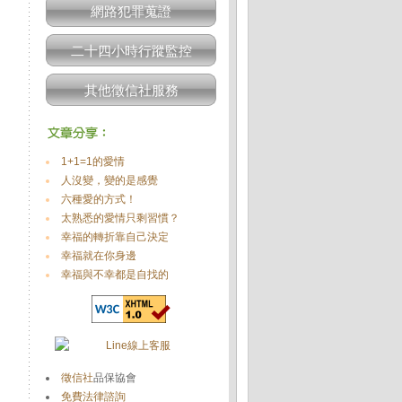
網路犯罪蒐證
二十四小時行蹤監控
其他徵信社服務
1+1=1的愛情
人沒變，變的是感覺
六種愛的方式！
太熟悉的愛情只剩習慣？
幸福的轉折靠自己決定
幸福就在你身邊
幸福與不幸都是自找的
徵信社
品保協會
免費法律諮詢