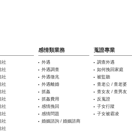
感情類業務
蒐證專業
信社
外遇
調查外遇
信社
外遇調查
如何挽回家庭
信社
外遇徵兆
被監聽
信社
外遇離婚
查老公 / 查老婆
信社
抓姦
查女友 / 查男友
信社
抓姦費用
反蒐證
信社
感情挽回
子女行蹤
信社
感情問題
子女被霸凌
信社
婚姻諮詢 / 婚姻諮商
信社