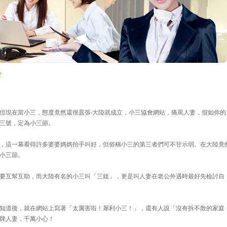
會
但現在當小三，態度竟然還很囂張‧大陸就成立，小三協會網站，痛罵人妻，假如你的
三號，定為小三節。
，這一幕看得許多婆婆媽媽拍手叫好，但俗稱小三的第三者們可不甘示弱。在大陸竟
小三節。
要互幫互助，而大陸有名的小三叫「三姐」，更是叫人妻在老公外遇時最好先檢討自
知道後，就在網站上寫著「太厲害啦！犀利小三！」，還有人說「沒有拆不散的家庭
牌人妻，千萬小心！