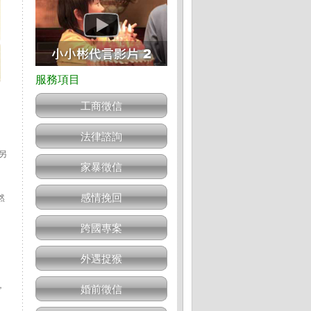
工商徵信
法律諮詢
另
家暴徵信
感情挽回
然
跨國專案
外遇捉猴
，
婚前徵信