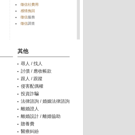
徵信社費用
感情挽回
徵信
服務
徵信
調查
其他
尋人 / 找人
討債 / 應收帳款
跟人 / 跟蹤
侵害配偶權
投資詐騙
法律諮詢 / 婚姻法律諮詢
離婚證人
離婚設計 / 離婚協助
贍養費
醫療糾紛