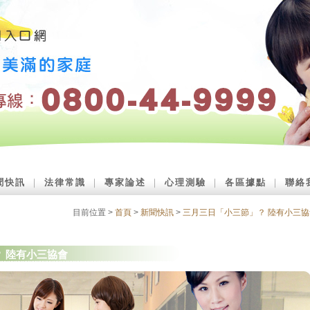
聞快訊
｜
法律常識
｜
專家論述
｜
心理測驗
｜
各區據點
｜
聯絡
目前位置 >
首頁
>
新聞快訊
>
三月三日「小三節」？ 陸有小三協
 陸有小三協會