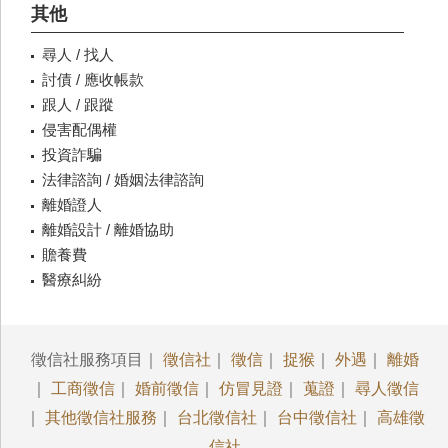
其他
尋人 / 找人
討債 / 應收帳款
跟人 / 跟蹤
侵害配偶權
投資詐騙
法律諮詢 / 婚姻法律諮詢
離婚證人
離婚設計 / 離婚協助
贍養費
醫療糾紛
徵信社服務項目｜
徵信社
｜
徵信
｜
捉猴
｜
外遇
｜
離婚
｜
工商徵信
｜
婚前徵信
｜
仿冒見證
｜
蒐證
｜
尋人徵信
｜
其他徵信社服務
｜
台北徵信社
｜
台中徵信社
｜
高雄徵
信社