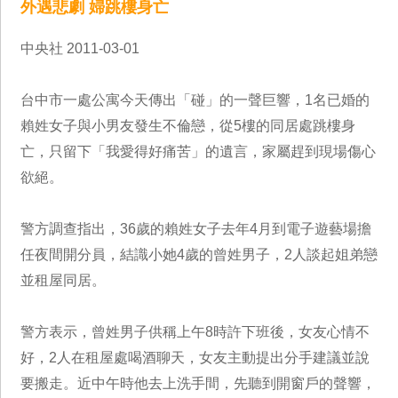
外遇悲劇 婦跳樓身亡
中央社 2011-03-01
台中市一處公寓今天傳出「碰」的一聲巨響，1名已婚的
賴姓女子與小男友發生不倫戀，從5樓的同居處跳樓身
亡，只留下「我愛得好痛苦」的遺言，家屬趕到現場傷心
欲絕。
警方調查指出，36歲的賴姓女子去年4月到電子遊藝場擔
任夜間開分員，結識小她4歲的曾姓男子，2人談起姐弟戀
並租屋同居。
警方表示，曾姓男子供稱上午8時許下班後，女友心情不
好，2人在租屋處喝酒聊天，女友主動提出分手建議並說
要搬走。近中午時他去上洗手間，先聽到開窗戶的聲響，