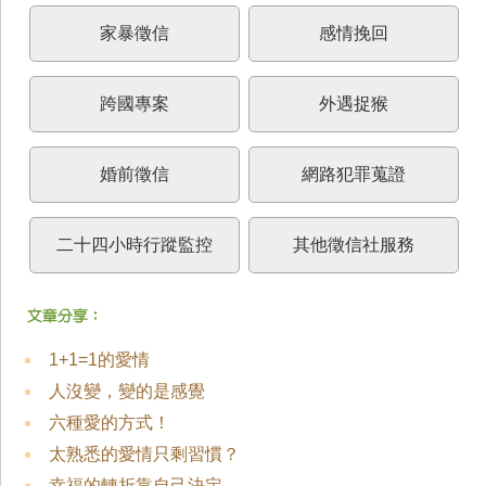
家暴徵信
感情挽回
跨國專案
外遇捉猴
婚前徵信
網路犯罪蒐證
二十四小時行蹤監控
其他徵信社服務
1+1=1的愛情
人沒變，變的是感覺
六種愛的方式！
太熟悉的愛情只剩習慣？
幸福的轉折靠自己決定