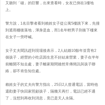
又聽到「碰」的巨響，出來查看時，女友已倒在1樓地
上。
警方說，1名目擊者看到賴姓女子從公寓5樓跳下來，先撞
到遮雨棚後落地，渾身是血，而1名年輕男子則衝下樓來
在女子一旁呼喊。
女子丈夫聞訊趕到現場後表示，2人結婚10餘年並育有2
個孩子，經營的小吃店因生意不好結束營業，妻子在半年
前離開不知去處，妻子離家期間雖然常傳簡訊與孩子聯
絡，卻不肯告知住處。
賴姓女子的丈夫向警方指出，25日2人曾通電話，當時他
還勸妻子快回家照顧孩子，隔幾天再打，電話已經不通
了，沒想到再收到消息，竟已是天人永隔。