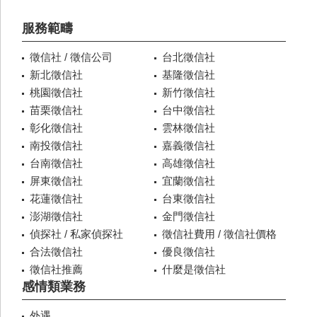
服務範疇
徵信社 / 徵信公司
台北徵信社
新北徵信社
基隆徵信社
桃園徵信社
新竹徵信社
苗栗徵信社
台中徵信社
彰化徵信社
雲林徵信社
南投徵信社
嘉義徵信社
台南徵信社
高雄徵信社
屏東徵信社
宜蘭徵信社
花蓮徵信社
台東徵信社
澎湖徵信社
金門徵信社
偵探社 / 私家偵探社
徵信社費用 / 徵信社價格
合法徵信社
優良徵信社
徵信社推薦
什麼是徵信社
感情類業務
外遇