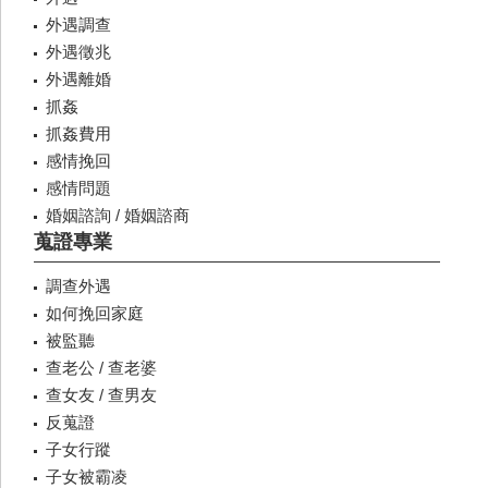
外遇調查
外遇徵兆
外遇離婚
抓姦
抓姦費用
感情挽回
感情問題
婚姻諮詢 / 婚姻諮商
蒐證專業
調查外遇
如何挽回家庭
被監聽
查老公 / 查老婆
查女友 / 查男友
反蒐證
子女行蹤
子女被霸凌