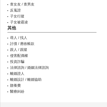
查女友 / 查男友
反蒐證
子女行蹤
子女被霸凌
其他
尋人 / 找人
討債 / 應收帳款
跟人 / 跟蹤
侵害配偶權
投資詐騙
法律諮詢 / 婚姻法律諮詢
離婚證人
離婚設計 / 離婚協助
贍養費
醫療糾紛