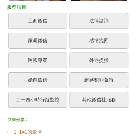
工商徵信
法律諮詢
家暴徵信
感情挽回
跨國專案
外遇捉猴
婚前徵信
網路犯罪蒐證
二十四小時行蹤監控
其他徵信社服務
1+1=1的愛情