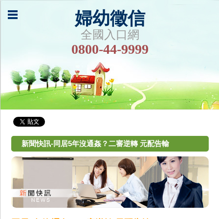
婦幼徵信
全國入口網
0800-44-9999
新聞快訊-同居5年沒通姦？二審逆轉 元配告輸