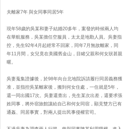
夫離家7年 與女同事同居5年
現年58歲的吳某和妻子結婚20多年，案發的時候兩人均
在華航服務，吳某擔任空服員，太太是地勤人員。吳妻指
控，先生92年4月起經常不回家，同年7月無故離家，同
年11月間，女兒竟在美國舊金山，目睹父親和何女狀甚親
暱。
吳妻蒐集證據後，於98年向台北地院訴請履行同居義務獲
准，並指控吳某離家後，搬到何女住處，一住就是5年，
還一同出國17次。吳妻還查出，先生某次出差，還要求張
姓同事，將外宿旅館讓給自己和何女同宿，顯見雙方已有
通姦、同居事實，對兩人提出民事侵權官司。
不過吳妻為調查兩人行蹤，曾與同事陳某利用職權，進入