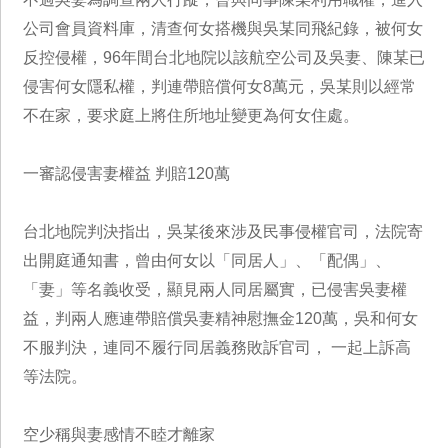
公司會員資料庫，清查何女搭機與吳某同飛紀錄，被何女
反控侵權，96年間台北地院以該航空公司及吳妻、陳某已
侵害何女隱私權，判連帶賠償何女8萬元，吳某則以經常
不在家，要求庭上將住所地址變更為何女住處。
一審認侵害妻權益 判賠120萬
台北地院判決指出，吳某後來涉及民事侵權官司，法院寄
出開庭通知書，曾由何女以「同居人」、「配偶」、
「妻」等名義收受，顯見兩人同居屬實，已侵害吳妻權
益，判兩人應連帶賠償吳妻精神慰撫金120萬，吳和何女
不服判決，連同不履行同居義務敗訴官司， 一起上訴高
等法院。
空少稱與妻感情不睦才離家