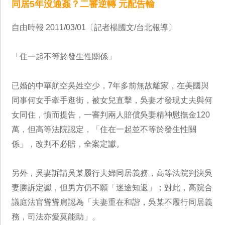
同居5年沒通姦？二審逆轉 元配告輸
自由時報 2011/03/01〔記者楊國文/台北報導〕
「住一起不等於發生性關係」
已婚的中華航空吳姓空少，7年多前無故離家，在美國與
同事何女手牽手逛街，被女兒直擊，吳妻才發現丈夫與何
女同住，憤而提告，一審判兩人賠償吳妻精神慰撫金120
萬，但高等法院認定，「住在一起並不等於發生性關
係」，改判不必賠，全案定讞。
另外，吳妻訴請吳某履行夫婦同居義務，高等法院判決吳
妻勝訴定讞，但男方仍不願「迷途知返」；對此，高院合
議庭法官聳聳肩認為「夫妻重在和諧，吳某不履行同居義
務，司法亦愛莫能助」。