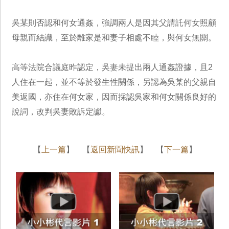
吳某則否認和何女通姦，強調兩人是因其父請託何女照顧
母親而結識，至於離家是和妻子相處不睦，與何女無關。
高等法院合議庭昨認定，吳妻未提出兩人通姦證據，且2
人住在一起，並不等於發生性關係，另認為吳某的父親自
美返國，亦住在何女家，因而採認吳家和何女關係良好的
說詞，改判吳妻敗訴定讞。
【
上一篇
】 【
返回新聞快訊
】 【
下一篇
】